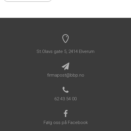
St.Olavs gate 5, 2414 Elverum
firmapost@bbp.no
62 43 54 00
Følg oss på Facebook