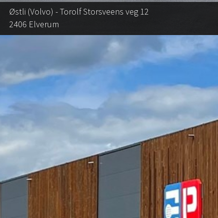
Østli (Volvo) - Torolf Storsveens veg 12
2406 Elverum