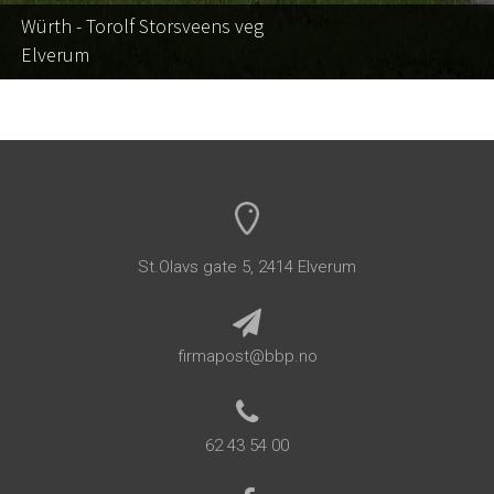
Würth - Torolf Storsveens veg
Elverum
St.Olavs gate 5, 2414 Elverum
firmapost@bbp.no
62 43 54 00