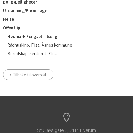
Bolig/Leiligheter
Utdanning/Barnehage
Helse
Offentlig
Hedmark Fengsel - Ilseng
Rådhuskino, Flisa, Åsnes kommune
Beredskapssenteret, Flisa
Tilbake til oversikt
St.Olavs gate 5, 2414 Elverum